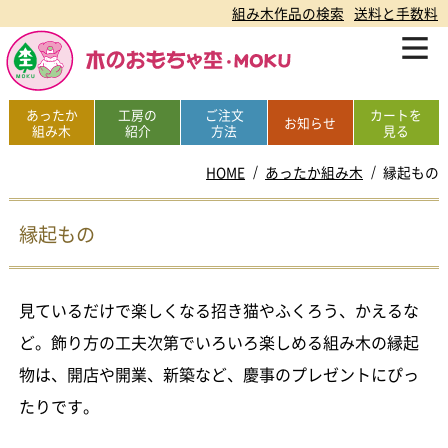
組み木作品の検索
送料と手数料
あったか
工房の
ご注文
カートを
お知らせ
組み木
紹介
方法
見る
HOME
あったか組み木
縁起もの
縁起もの
見ているだけで楽しくなる招き猫やふくろう、かえるな
ど。飾り方の工夫次第でいろいろ楽しめる組み木の縁起
物は、開店や開業、新築など、慶事のプレゼントにぴっ
たりです。