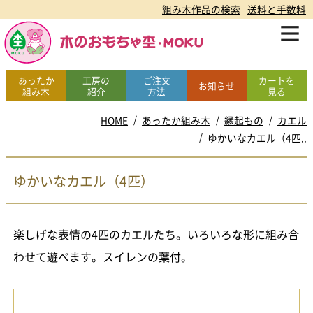
組み木作品の検索
送料と手数料
あったか
工房の
ご注文
カートを
お知らせ
組み木
紹介
方法
見る
HOME
あったか組み木
縁起もの
カエル
ゆかいなカエル（4匹..
ゆかいなカエル（4匹）
楽しげな表情の4匹のカエルたち。いろいろな形に組み合
わせて遊べます。スイレンの葉付。