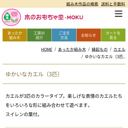
組み木作品の検索
送料と手数料
あったか
工房の
ご注文
カートを
お知らせ
組み木
紹介
方法
見る
HOME
あったか組み木
縁起もの
カエル
ゆかいなカエル（3匹..
ゆかいなカエル（3匹）
カエルが3匹のカラータイプ。楽しげな表情のカエルたち
をいろいろな形に組み合わせて遊べます。
スイレンの葉付。