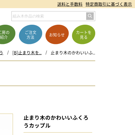
送料と手数料
特定商取引に基づく表示
工房の
ご注文
カートを
お知らせ
紹介
方法
見る
う
[B]止まり木を..
止まり木のかわいいふ..
止まり木のかわいいふくろ
うカップル