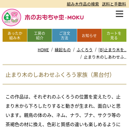
組み木作品の検索
送料と手数料
あったか
工房の
ご注文
カートを
お知らせ
組み木
紹介
方法
見る
HOME
縁起もの
ふくろう
[B]止まり木を..
止まり木のしあわせふ..
止まり木のしあわせふくろう家族（黒台付）
この作品は、それぞれのふくろうの位置を変えたり、止
まり木から下ろしたりすると動きが生まれ、面白いと思
います。親鳥の体のみ、ネム、ナラ、ブナ、サクラ等の
茶褐色の材に換え、色彩と質感の違いも楽しめるように