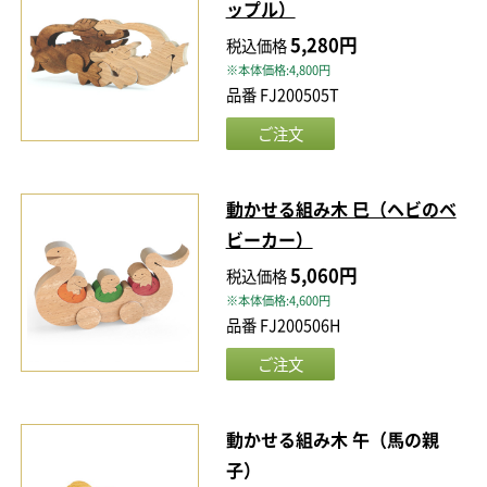
ップル）
5,280円
税込価格
※本体価格:4,800円
品番 FJ200505T
動かせる組み木 巳（ヘビのベ
ビーカー）
5,060円
税込価格
※本体価格:4,600円
品番 FJ200506H
動かせる組み木 午（馬の親
子）