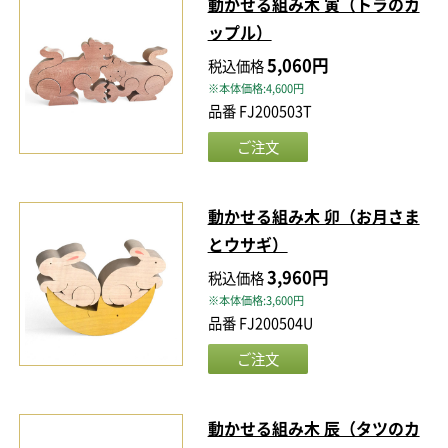
動かせる組み木 寅（トラのカ
ップル）
5,060円
税込価格
※本体価格:4,600円
品番 FJ200503T
動かせる組み木 卯（お月さま
とウサギ）
3,960円
税込価格
※本体価格:3,600円
品番 FJ200504U
動かせる組み木 辰（タツのカ