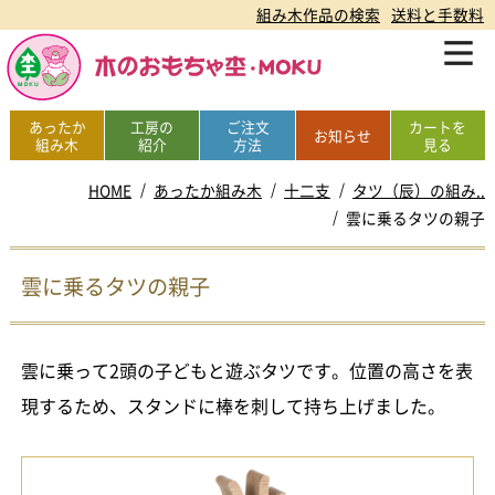
組み木作品の検索
送料と手数料
あったか
工房の
ご注文
カートを
お知らせ
組み木
紹介
方法
見る
HOME
あったか組み木
十二支
タツ（辰）の組み..
雲に乗るタツの親子
雲に乗るタツの親子
雲に乗って2頭の子どもと遊ぶタツです。位置の高さを表
現するため、スタンドに棒を刺して持ち上げました。