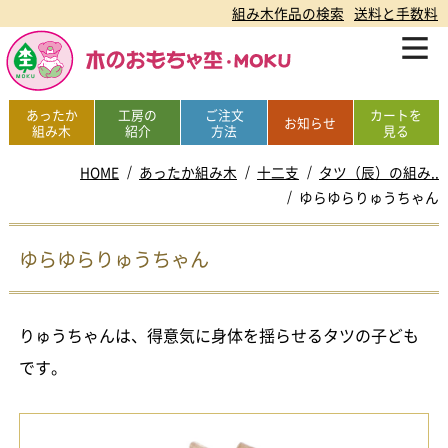
組み木作品の検索
送料と手数料
あったか
工房の
ご注文
カートを
お知らせ
組み木
紹介
方法
見る
HOME
あったか組み木
十二支
タツ（辰）の組み..
ゆらゆらりゅうちゃん
ゆらゆらりゅうちゃん
りゅうちゃんは、得意気に身体を揺らせるタツの子ども
です。