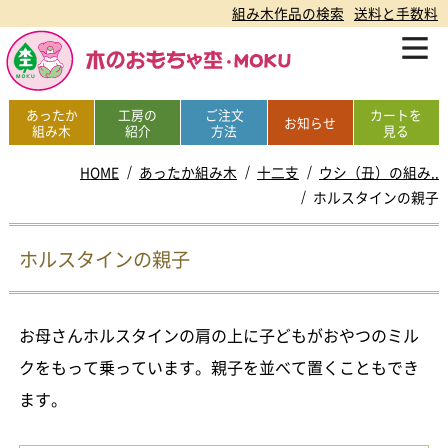
組み木作品の検索
送料と手数料
あったか
工房の
ご注文
カートを
お知らせ
組み木
紹介
方法
見る
HOME
あったか組み木
十二支
ウシ（丑）の組み..
ホルスタインの親子
ホルスタインの親子
お母さんホルスタインの肩の上に子どもがおやつのミル
クをもって乗っています。親子を並べて置くこともでき
ます。