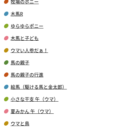
牧場のポニー
木馬R
ゆらゆらポニー
木馬と子ども
ウマい人参だぁ！
馬の親子
馬の親子の行進
絵馬（駆ける馬と金太郎）
小さな干支 午（ウマ）
夏みかん 午（ウマ）
ウマと鳥