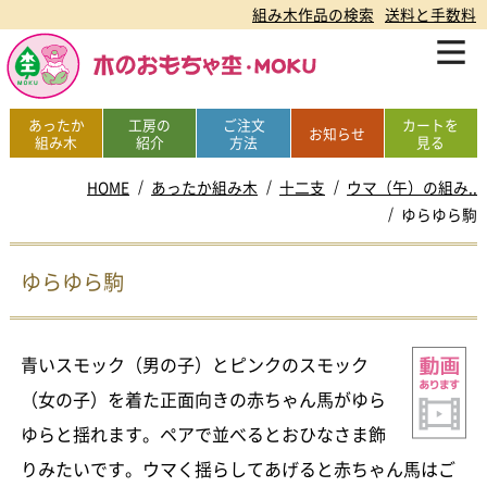
組み木作品の検索
送料と手数料
あったか
工房の
ご注文
カートを
お知らせ
組み木
紹介
方法
見る
HOME
あったか組み木
十二支
ウマ（午）の組み..
ゆらゆら駒
ゆらゆら駒
青いスモック（男の子）とピンクのスモック
（女の子）を着た正面向きの赤ちゃん馬がゆら
ゆらと揺れます。ペアで並べるとおひなさま飾
りみたいです。ウマく揺らしてあげると赤ちゃん馬はご