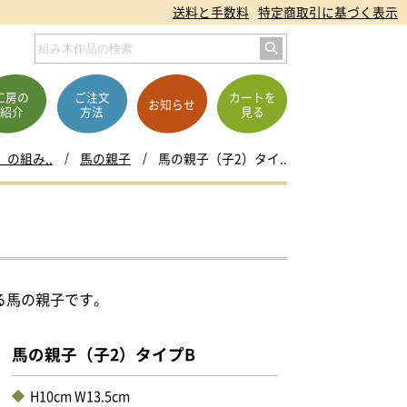
送料と手数料
特定商取引に基づく表示
工房の
ご注文
カートを
お知らせ
紹介
方法
見る
の組み..
馬の親子
馬の親子（子2）タイ..
る馬の親子です。
馬の親子（子2）タイプB
H10cm W13.5cm