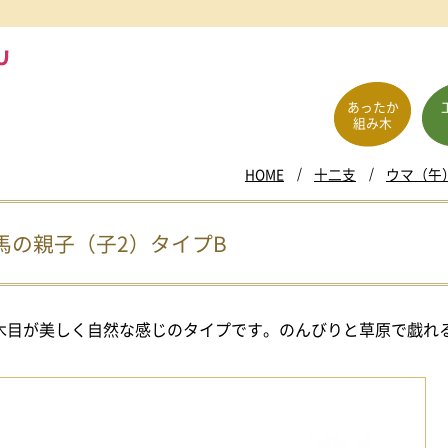
あったか
組み木
HOME
十二支
ウマ（午）
馬の親子（子2）タイプB
木目が美しく自然な感じのタイプです。のんびりと草原で戯れ