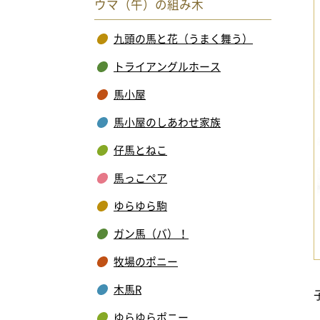
ウマ（午）の組み木
九頭の馬と花（うまく舞う）
トライアングルホース
馬小屋
馬小屋のしあわせ家族
仔馬とねこ
馬っこペア
ゆらゆら駒
ガン馬（バ）！
牧場のポニー
木馬R
ゆらゆらポニー