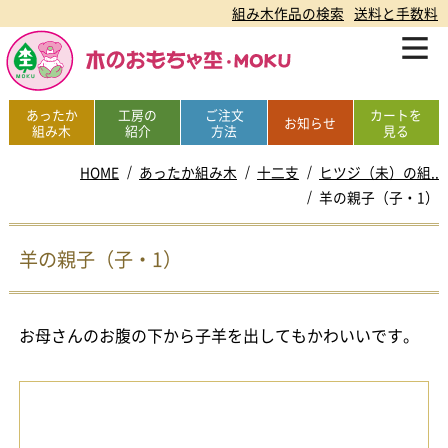
組み木作品の検索
送料と手数料
あったか
工房の
ご注文
カートを
お知らせ
組み木
紹介
方法
見る
HOME
あったか組み木
十二支
ヒツジ（未）の組..
羊の親子（子・1）
羊の親子（子・1）
お母さんのお腹の下から子羊を出してもかわいいです。