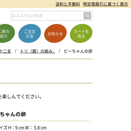
送料と手数料
特定商取引に基づく表示
工房の
ご注文
カートを
お知らせ
紹介
方法
見る
十二支
トリ（酉）の組み..
ピーちゃんの卵
を楽しんでください。
ちゃんの卵
イズ H：9 cm W： 5.8 cm