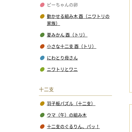
ピーちゃんの卵
動かせる組み木 酉（ニワトリの
家族）
夏みかん 酉（トリ）
小さな十二支 酉（トリ）
にわとり母さん
ニワトリとワニ
十二支
羽子板パズル（十二支）
ウマ（午）の組み木
十二支のぐるりん、パッ！