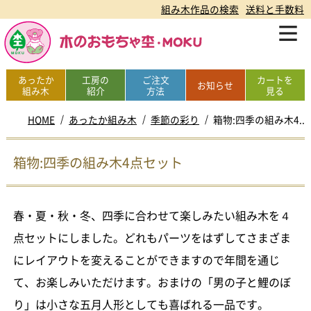
組み木作品の検索
送料と手数料
あったか
工房の
ご注文
カートを
お知らせ
組み木
紹介
方法
見る
HOME
あったか組み木
季節の彩り
箱物:四季の組み木4..
箱物:四季の組み木4点セット
春・夏・秋・冬、四季に合わせて楽しみたい組み木を４
点セットにしました。どれもパーツをはずしてさまざま
にレイアウトを変えることができますので年間を通じ
て、お楽しみいただけます。おまけの「男の子と鯉のぼ
り」は小さな五月人形としても喜ばれる一品です。