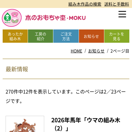
組み木作品の検索
送料と手数料
あったか
工房の
ご注文
カートを
お知らせ
組み木
紹介
方法
見る
HOME
お知らせ
2ページ目
最新情報
270件中12件を表示しています。このページは2／23ペー
ジです。
2026年馬年「ウマの組み木
（2）」