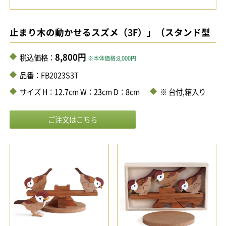
止まり木の動かせるスズメ（3F）」（スタンド型
8,800円
税込価格：
※本体価格:8,000円
品番：FB2023S3T
サイズ H：12.7cm W：23cm D：8cm
※ 台付,箱入り