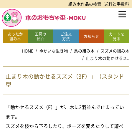
組み木作品の検索
送料と手数料
あったか
工房の
ご注文
カートを
お知らせ
組み木
紹介
方法
見る
HOME
ゆかいな生き物
鳥の組み木
スズメの組み木
止まり木の動かせるス..
止まり木の動かせるスズメ（3F）」（スタンド
型
「動かせるスズメ（F）」が、木に3羽並んで止まってい
ます。
スズメを枝から下ろしたり、ポーズを変えたりして遊べ