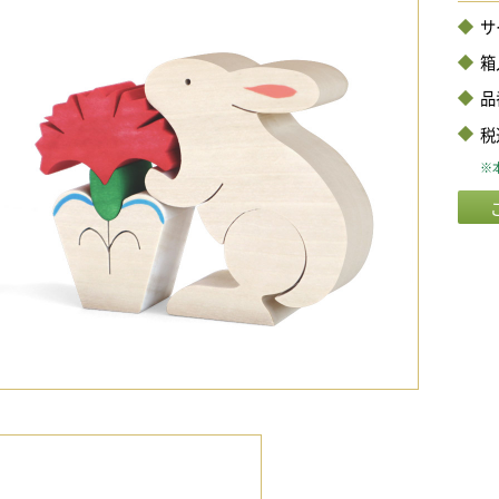
サ
箱
品
税
※本