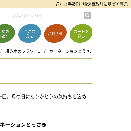
送料と手数料
特定商取引に基づく表示
工房の
ご注文
カートを
お知らせ
紹介
方法
見る
組み木のフラワー..
カーネーションとうさ..
一匹。母の日にありがとうの気持ちを込め
ネーションとうさぎ