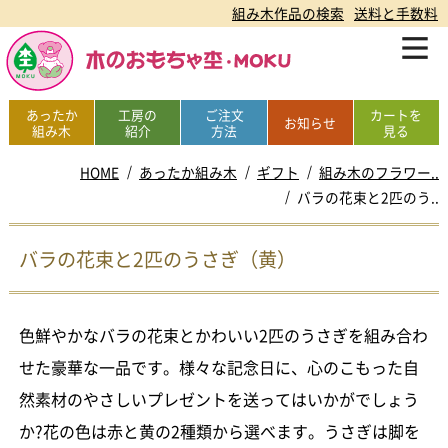
組み木作品の検索
送料と手数料
あったか
工房の
ご注文
カートを
お知らせ
組み木
紹介
方法
見る
HOME
あったか組み木
ギフト
組み木のフラワー..
バラの花束と2匹のう..
バラの花束と2匹のうさぎ（黄）
色鮮やかなバラの花束とかわいい2匹のうさぎを組み合わ
せた豪華な一品です。様々な記念日に、心のこもった自
然素材のやさしいプレゼントを送ってはいかがでしょう
か?花の色は赤と黄の2種類から選べます。うさぎは脚を