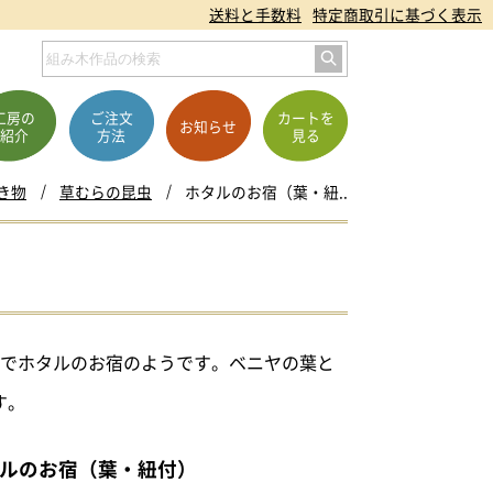
送料と手数料
特定商取引に基づく表示
工房の
ご注文
カートを
お知らせ
紹介
方法
見る
き物
草むらの昆虫
ホタルのお宿（葉・紐..
るでホタルのお宿のようです。ベニヤの葉と
す。
ルのお宿（葉・紐付）