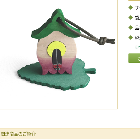
サ
袋
品
税
※本
関連商品のご紹介