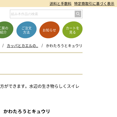
送料と手数料
特定商取引に基づく表示
工房の
ご注文
カートを
お知らせ
紹介
方法
見る
カッパとカエルの..
かわたろうとキュウリ
ち方ができます。水辺の生き物らしくスイレ
かわたろうとキュウリ