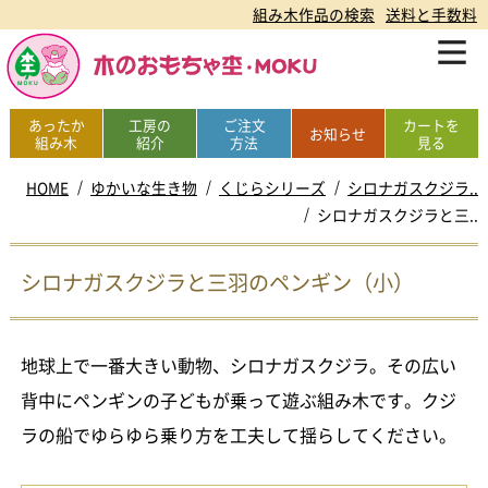
組み木作品の検索
送料と手数料
あったか
工房の
ご注文
カートを
お知らせ
組み木
紹介
方法
見る
HOME
ゆかいな生き物
くじらシリーズ
シロナガスクジラ..
シロナガスクジラと三..
シロナガスクジラと三羽のペンギン（小）
地球上で一番大きい動物、シロナガスクジラ。その広い
背中にペンギンの子どもが乗って遊ぶ組み木です。クジ
ラの船でゆらゆら乗り方を工夫して揺らしてください。