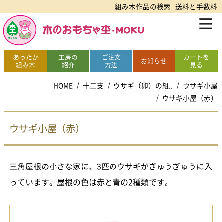
組み木作品の検索
送料と手数料
あったか
工房の
ご注文
カートを
お知らせ
組み木
紹介
方法
見る
HOME
十二支
ウサギ（卯）の組..
ウサギ小屋
ウサギ小屋（赤）
ウサギ小屋（赤）
三角屋根の小さな家に、3匹のウサギがぎゅうぎゅうに入
っています。屋根の色は赤と青の2種類です。