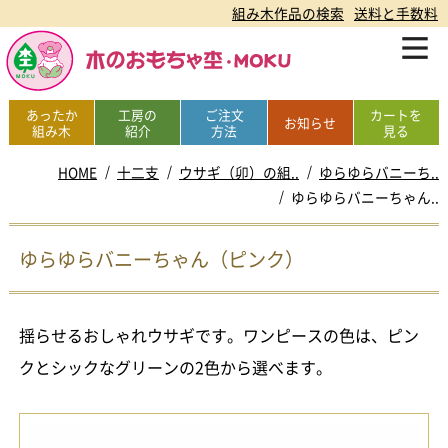
組み木作品の検索
送料と手数料
あったか
工房の
ご注文
カートを
お知らせ
組み木
紹介
方法
見る
HOME
十二支
ウサギ（卯）の組..
ゆらゆらバニーち..
ゆらゆらバニーちゃん..
ゆらゆらバニーちゃん（ピンク）
揺らせるおしゃれウサギです。ワンピースの色は、ピン
クとシックなグリーンの2色から選べます。