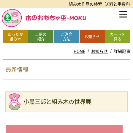
組み木作品の検索
送料と手数料
あったか
工房の
ご注文
カートを
お知らせ
組み木
紹介
方法
見る
HOME
お知らせ
詳細記事
最新情報
小黒三郎と組み木の世界展