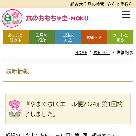
組み木作品の検索
送料と手数料
あったか
工房の
ご注文
カートを
お知らせ
組み木
紹介
方法
見る
HOME
お知らせ
詳細記事
最新情報
『やまぐちECエール便2024』第1回終
了しました。
好評の『やまぐちECエール便』第1回、組み木杢・