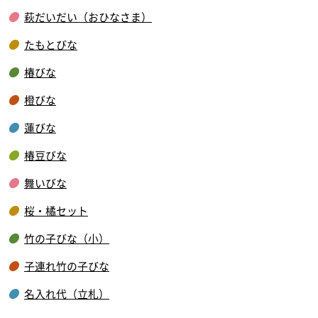
萩だいだい（おひなさま）
たもとびな
椿びな
橙びな
蓮びな
椿豆びな
舞いびな
桜・橘セット
竹の子びな（小）
子連れ竹の子びな
名入れ代（立札）