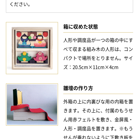
ください。
箱に収めた状態
人形や調度品が一つの箱の中にす
べて収まる組み木の人形は、コン
パクトで場所をとりません。サイ
ズ：20.5cm×11cm×4cm
雛壇の作り方
外箱の上に内裏びな用の内箱を置
きます。その上に、付属のもうせ
ん用赤フェルトを敷き、金屏風・
人形・調度品を置きます。※もう
せんが垂れないように下敷き板を