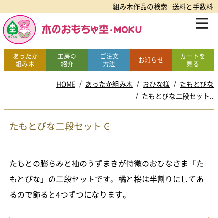
組み木作品の検索
送料と手数料
あったか
工房の
ご注文
カートを
お知らせ
組み木
紹介
方法
見る
HOME
あったか組み木
おひな様
たもとびな
たもとびな二段セット..
たもとびな二段セット G
たもとの膨らみと袖のうずまきが特徴のおひなさま「た
もとびな」の二段セットです。橘と桜は半割りにしてあ
るので飾ると4つずつになります。