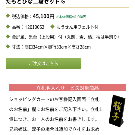
たもとびな二段セット G
45,100円
税込価格：
※本体価格:41,000円
品番：H2010062
もうせん用フェルト付
金屏風、黒台（上段用）付（丸餅、盃、橘、桜は半割り）
寸法：間口34cm×奥行33cm×高さ28cm
立札名入れサービス対象商品
ショッピングカートのお客様記入画面「立札
のお名前」欄にお名前をご記入下さい。立札1
個につき、お一人のお名前をお書きします。
兄弟姉妹、双子の場合は追加で立札をお求め