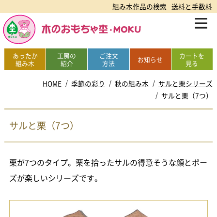
組み木作品の検索
送料と手数料
あったか
工房の
ご注文
カートを
お知らせ
組み木
紹介
方法
見る
HOME
季節の彩り
秋の組み木
サルと栗シリーズ
サルと栗（7つ）
サルと栗（7つ）
栗が7つのタイプ。栗を拾ったサルの得意そうな顔とポー
ズが楽しいシリーズです。