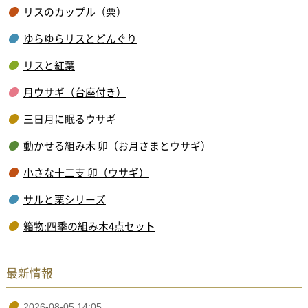
リスのカップル（栗）
ゆらゆらリスとどんぐり
リスと紅葉
月ウサギ（台座付き）
三日月に眠るウサギ
動かせる組み木 卯（お月さまとウサギ）
小さな十二支 卯（ウサギ）
サルと栗シリーズ
箱物:四季の組み木4点セット
最新情報
2026-08-05 14:05