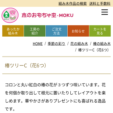
組み木作品の検索
送料と手数料
あったか
工房の
ご注文
カートを
お知らせ
組み木
紹介
方法
見る
HOME
季節の彩り
花の組み木
椿の組み木
椿ツリーC（花6つ）
椿ツリーC（花6つ）
コロンと丸い紅白の椿の花が３つずつ咲いています。花
を何個か取り出して根元に置いたりしてレイアウトを楽
しめます。華やかさがありプレゼントにも喜ばれる逸品
です。