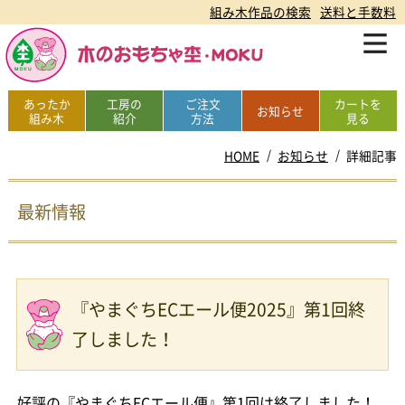
組み木作品の検索
送料と手数料
あったか
工房の
ご注文
カートを
お知らせ
組み木
紹介
方法
見る
HOME
お知らせ
詳細記事
最新情報
『やまぐちECエール便2025』第1回終
了しました！
好評の『やまぐちECエール便』第1回は終了しました！